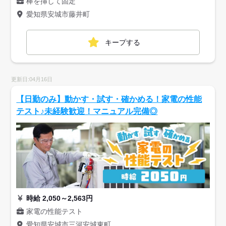
棒を挿して固定
愛知県安城市藤井町
キープする
更新日:04月16日
【日勤のみ】動かす・試す・確かめる！家電の性能
テスト♪未経験歓迎！マニュアル完備◎
時給 2,050～2,563円
家電の性能テスト
愛知県安城市三河安城東町