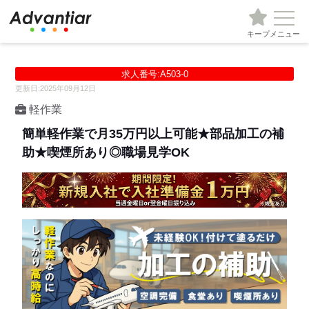
キープ
メニュー
求人番号:A503-0
更新日:2025年09月12日
軽作業
簡単軽作業で月35万円以上可能★部品加工の補
助★喫煙所あり◎職場見学OK