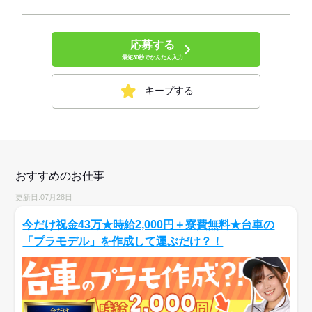
応募する
最短30秒でかんたん入力
キープする
おすすめのお仕事
更新日:07月28日
今だけ祝金43万★時給2,000円＋寮費無料★台車の
「プラモデル」を作成して運ぶだけ？！