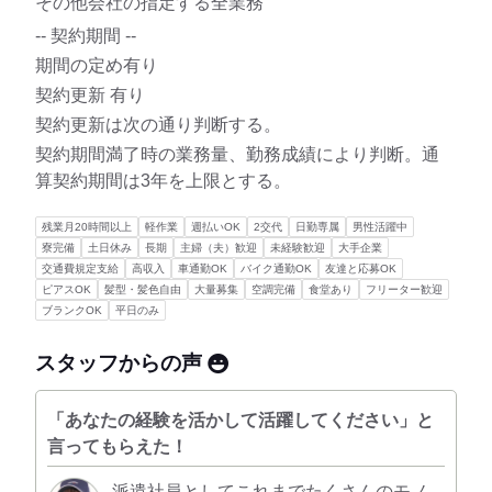
その他会社の指定する全業務
-- 契約期間 --
期間の定め有り
契約更新 有り
契約更新は次の通り判断する。
契約期間満了時の業務量、勤務成績により判断。通
算契約期間は3年を上限とする。
残業月20時間以上
軽作業
週払いOK
2交代
日勤専属
男性活躍中
寮完備
土日休み
長期
主婦（夫）歓迎
未経験歓迎
大手企業
交通費規定支給
高収入
車通勤OK
バイク通勤OK
友達と応募OK
ピアスOK
髪型・髪色自由
大量募集
空調完備
食堂あり
フリーター歓迎
ブランクOK
平日のみ
スタッフからの声
「あなたの経験を活かして活躍してください」と
言ってもらえた！
派遣社員としてこれまでたくさんのモノ