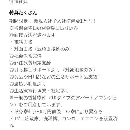
派遣社員
特典たくさん
期間限定！ 新規入社で入社準備金1万円！
※当週金曜日or翌金曜日振り込み
◎面接方法が選べます
・電話面接
・対面面接（豊橋面接所のみ）
◎社会保険完備
◎赴任旅費規定支給
◎引っ越しサポートあり（対象地域のみ）
◎食品や日用品などの生活サポート品支給！
◎週払い制度あり
◎生活家電付き寮・社宅あり
※一般の賃貸物件（1Kタイプのアパート／マンショ
ン）をご用意しています。
・単身寮4万〜6万円前後 ※寮により異なる
・TV、冷蔵庫、洗濯機、コンロ、エアコンを設置済
み