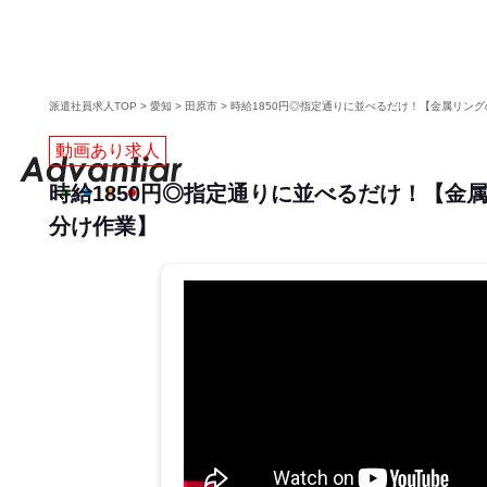
派遣社員求人TOP
>
愛知
>
田原市
>
時給1850円◎指定通りに並べるだけ！【金属リン
動画あり求人
時給1850円◎指定通りに並べるだけ！【金
分け作業】