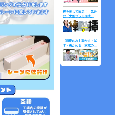
棒を挿して固定！ 気分
は「大型プラモ作成」⇒
時給2,000円！
【日勤のみ】動かす・試
す・確かめる！家電の性
能テスト♪未経験歓迎！
マニュアル完備◎