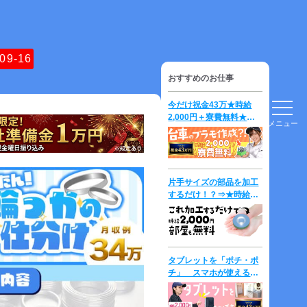
09-16
おすすめのお仕事
今だけ祝金43万★時給
2,000円＋寮費無料★台
メニュー
車の「プラモデル」を作
成して運ぶだけ？！
片手サイズの部品を加工
するだけ！？⇒★時給
2000円＋寮費無料★
タブレットを「ポチ・ポ
チ」 スマホが使える方
は即戦力？！ 時給
2,300円！