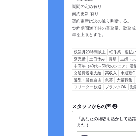
期間の定め有り
契約更新 有り
契約更新は次の通り判断する。
契約期間満了時の業務量、勤務成
年を上限とする。
残業月20時間以上
軽作業
週払い
寮完備
土日休み
長期
主婦（
中高年（40代～50代のシニア）活
交通費規定支給
高収入
車通勤O
髪型・髪色自由
急募
大量募集
フリーター歓迎
ブランクOK
動
スタッフからの声
「あなたの経験を活かして活
えた！