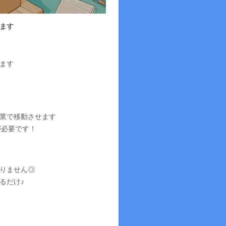
ます
ます
業で移動させます
が必要です！
りません◎
るだけ♪