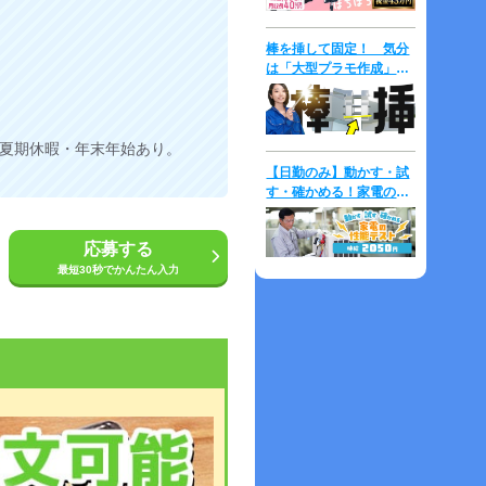
棒を挿して固定！ 気分
は「大型プラモ作成」⇒
時給2,000円！
夏期休暇・年末年始あり。
【日勤のみ】動かす・試
す・確かめる！家電の性
能テスト♪未経験歓迎！
マニュアル完備◎
応募する
最短30秒でかんたん入力