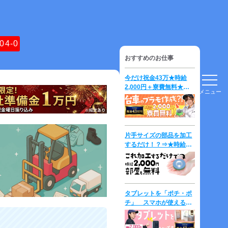
04-0
おすすめのお仕事
今だけ祝金43万★時給
2,000円＋寮費無料★台
メニュー
車の「プラモデル」を作
成して運ぶだけ？！
片手サイズの部品を加工
するだけ！？⇒★時給
2000円＋寮費無料★
タブレットを「ポチ・ポ
チ」 スマホが使える方
は即戦力？！ 時給
2,300円！