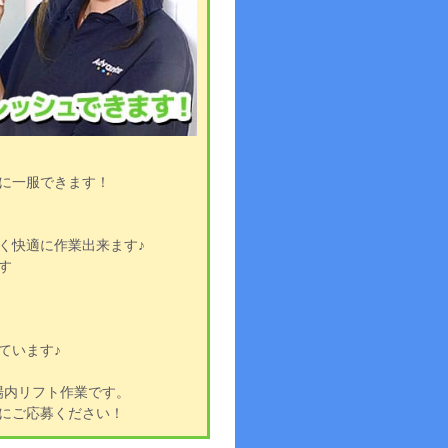
に一服できます！
く快適に作業出来ます♪
す
ています♪
場内リフト作業です。
にご応募ください！