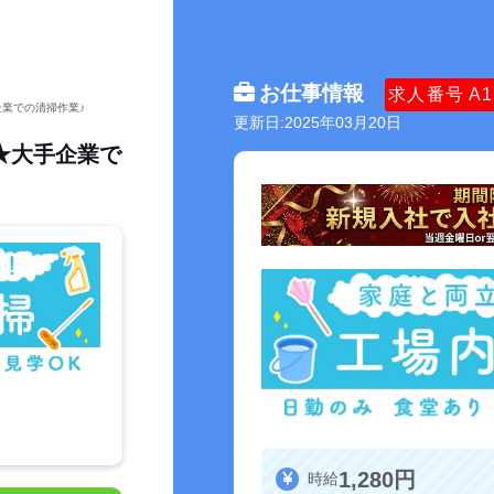
お仕事情報
求人番号
A1
企業での清掃作業♪
更新日:2025年03月20日
★大手企業で
1,280円
時給