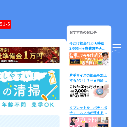
51-5
おすすめのお仕事
今だけ祝金43万★時給
2,000円＋寮費無料★台
メニュー
車の「プラモデル」を作
成して運ぶだけ？！
片手サイズの部品を加工
するだけ！？⇒★時給
2000円＋寮費無料★
タブレットを「ポチ・ポ
チ」 スマホが使える方
は即戦力？！ 時給
2,300円！