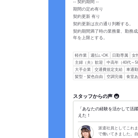
-- 契約期間 --
期間の定め有り
契約更新 有り
契約更新は次の通り判断する。
契約期間満了時の業務量、勤務成
年を上限とする。
軽作業
週払いOK
日勤専属
女
主婦（夫）歓迎
中高年（40代～
大手企業
交通費規定支給
車通勤
髪型・髪色自由
空調完備
食堂
スタッフからの声
「あなたの経験を活かして活
えた！
派遣社員としてこれ
で働いてきました。