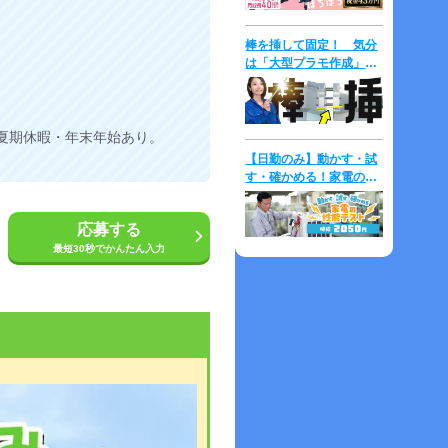
棒を挿して固定！ 気分
は「大型プラモ作成」⇒
時給2,000円！
夏期休暇・年末年始あり。
【日勤のみ】動かす・試
す・確かめる！家電の性
能テスト♪未経験歓迎！
マニュアル完備◎
応募する
最短30秒でかんたん入力