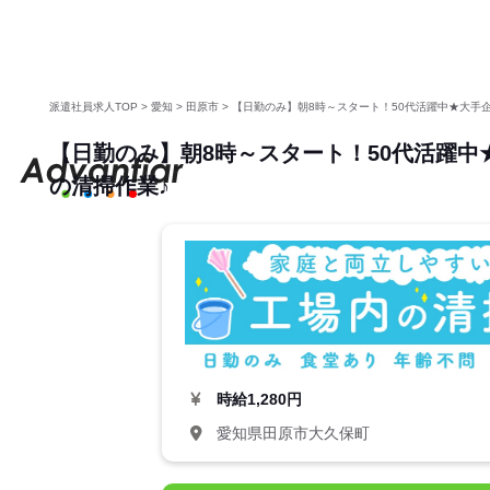
派遣社員求人TOP
>
愛知
>
田原市
>
【日勤のみ】朝8時～スタート！50代活躍中★大手
【日勤のみ】朝8時～スタート！50代活躍中
の清掃作業♪
時給
1,280円
愛知県田原市大久保町