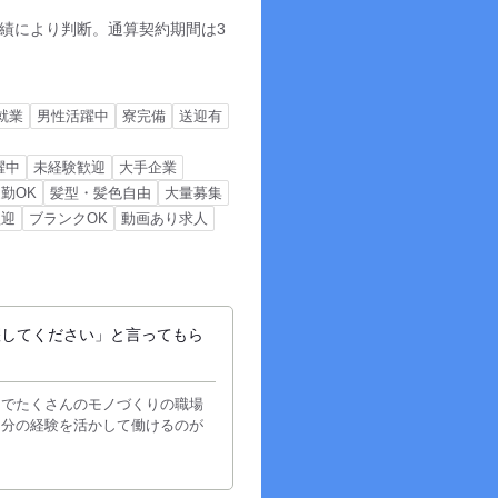
績により判断。通算契約期間は3
就業
男性活躍中
寮完備
送迎有
躍中
未経験歓迎
大手企業
勤OK
髪型・髪色自由
大量募集
歓迎
ブランクOK
動画あり求人
躍してください」と言ってもら
までたくさんのモノづくりの職場
自分の経験を活かして働けるのが