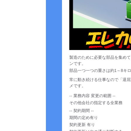
製造のために必要な部品を集めて
ンです。
部品一つ一つの重さは約1～8キ
常に動き続ける仕事なので「退屈
メです。
-- 業務内容 変更の範囲 --
その他会社の指定する全業務
-- 契約期間 --
期間の定め有り
契約更新 有り