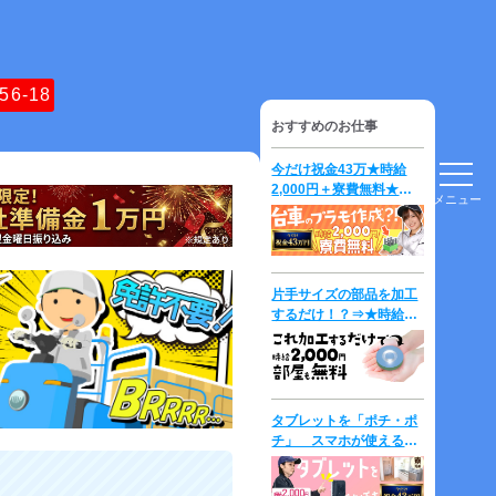
56-18
おすすめのお仕事
今だけ祝金43万★時給
2,000円＋寮費無料★台
メニュー
車の「プラモデル」を作
成して運ぶだけ？！
片手サイズの部品を加工
するだけ！？⇒★時給
2000円＋寮費無料★
タブレットを「ポチ・ポ
チ」 スマホが使える方
は即戦力？！ 時給
2,300円！