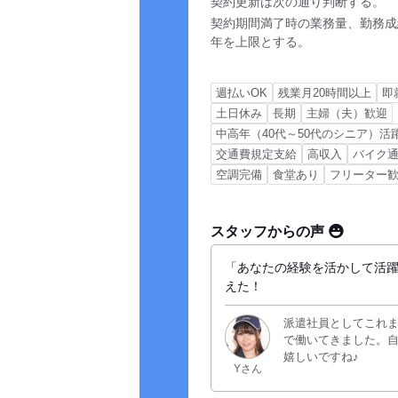
契約更新は次の通り判断する。
契約期間満了時の業務量、勤務成
年を上限とする。
週払いOK
残業月20時間以上
即
土日休み
長期
主婦（夫）歓迎
中高年（40代～50代のシニア）活
交通費規定支給
高収入
バイク通
空調完備
食堂あり
フリーター
スタッフからの声
「あなたの経験を活かして活
えた！
派遣社員としてこれ
で働いてきました。
嬉しいですね♪
Yさん