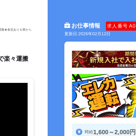
お仕事情報
求人番号
A0
々運搬★食堂あり＆寮から
更新日:2026年02月12日
カで楽々運搬
1,600～2,000円
時給