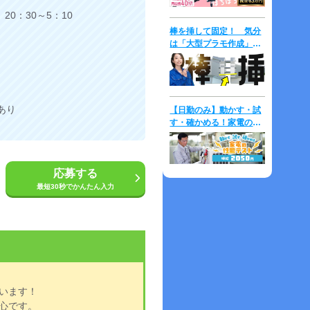
20：30～5：10
棒を挿して固定！ 気分
は「大型プラモ作成」⇒
時給2,000円！
あり
【日勤のみ】動かす・試
す・確かめる！家電の性
能テスト♪未経験歓迎！
マニュアル完備◎
応募する
最短30秒でかんたん入力
います！
心です。