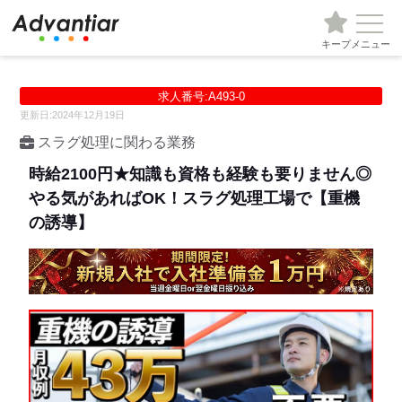
キープ
メニュー
求人番号:A493-0
更新日:2024年12月19日
スラグ処理に関わる業務
時給2100円★知識も資格も経験も要りません◎
やる気があればOK！スラグ処理工場で【重機
の誘導】