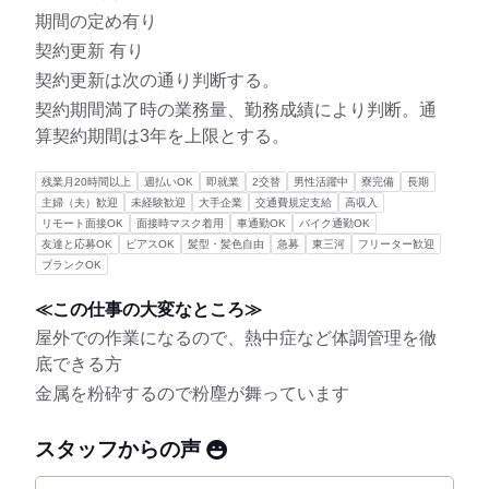
期間の定め有り
契約更新 有り
契約更新は次の通り判断する。
契約期間満了時の業務量、勤務成績により判断。通
算契約期間は3年を上限とする。
残業月20時間以上
週払いOK
即就業
2交替
男性活躍中
寮完備
長期
主婦（夫）歓迎
未経験歓迎
大手企業
交通費規定支給
高収入
リモート面接OK
面接時マスク着用
車通勤OK
バイク通勤OK
友達と応募OK
ピアスOK
髪型・髪色自由
急募
東三河
フリーター歓迎
ブランクOK
≪この仕事の大変なところ≫
屋外での作業になるので、熱中症など体調管理を徹
底できる方
金属を粉砕するので粉塵が舞っています
スタッフからの声