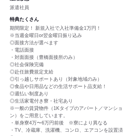
派遣社員
特典たくさん
期間限定！ 新規入社で入社準備金1万円！
※当週金曜日or翌金曜日振り込み
◎面接方法が選べます
・電話面接
・対面面接（豊橋面接所のみ）
◎社会保険完備
◎赴任旅費規定支給
◎引っ越しサポートあり（対象地域のみ）
◎食品や日用品などの生活サポート品支給！
◎週払い制度あり
◎生活家電付き寮・社宅あり
※一般の賃貸物件（1Kタイプのアパート／マンショ
ン）をご用意しています。
・単身寮4万〜6万円前後 ※寮により異なる
・TV、冷蔵庫、洗濯機、コンロ、エアコンを設置済