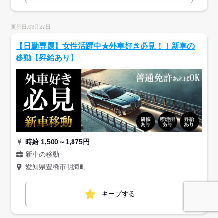
更新日:03月27日
【日勤専属】女性活躍中★外車好き必見！！新車の
移動【昇給あり】
時給 1,500～1,875円
新車の移動
愛知県豊橋市明海町
キープする