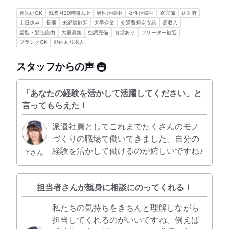
週払いOK
残業月20時間以上
男性活躍中
女性活躍中
寮完備
送迎有
土日休み
長期
未経験歓迎
大手企業
交通費規定支給
高収入
髪型・髪色自由
大量募集
空調完備
食堂あり
フリーター歓迎
ブランクOK
動画あり求人
スタッフからの声
「あなたの経験を活かして活躍してください」と
言ってもらえた！
派遣社員としてこれまでたくさんのモノ
づくりの職場で働いてきました。自分の
経験を活かして働けるのが嬉しいですね♪
Yさん
担当者さんが親身に相談にのってくれる！
私たちの気持ちをきちんと理解しながら
担当してくれるのがいいですね。例えば