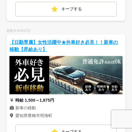
キープする
更新日:03月27日
【日勤専属】女性活躍中★外車好き必見！！新車の
移動【昇給あり】
時給 1,500～1,875円
新車の移動
愛知県豊橋市明海町
キープする