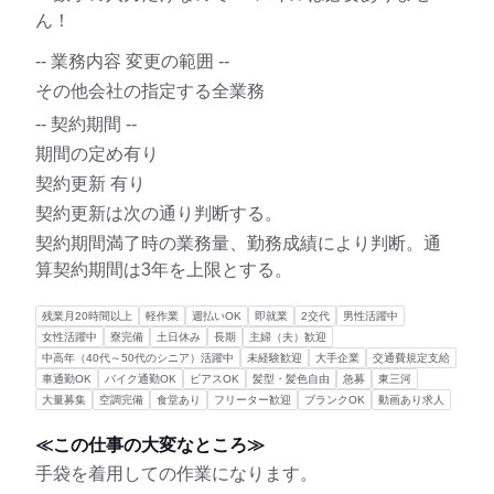
ん！
-- 業務内容 変更の範囲 --
その他会社の指定する全業務
-- 契約期間 --
期間の定め有り
契約更新 有り
契約更新は次の通り判断する。
契約期間満了時の業務量、勤務成績により判断。通
算契約期間は3年を上限とする。
残業月20時間以上
軽作業
週払いOK
即就業
2交代
男性活躍中
女性活躍中
寮完備
土日休み
長期
主婦（夫）歓迎
中高年（40代～50代のシニア）活躍中
未経験歓迎
大手企業
交通費規定支給
車通勤OK
バイク通勤OK
ピアスOK
髪型・髪色自由
急募
東三河
大量募集
空調完備
食堂あり
フリーター歓迎
ブランクOK
動画あり求人
≪この仕事の大変なところ≫
手袋を着用しての作業になります。