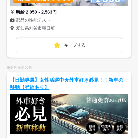
時給 2,050～2,563円
部品の性能テスト
愛知県刈谷市朝日町
キープする
更新日:03月27日
【日勤専属】女性活躍中★外車好き必見！！新車の
移動【昇給あり】