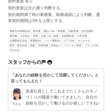
契約更新 有り
契約更新は次の通り判断する。
契約期間満了時の業務量、勤務成績により判断。通
算契約期間は3年を上限とする。
残業月20時間以内
軽作業
週払いOK
即就業
日勤専属
女性活躍中
寮完備
土日休み
長期
主婦（夫）歓迎
未経験歓迎
大手企業
交通費規定支給
車通勤OK
バイク通勤OK
ピアスOK
ネイルＯＫ
髪型・髪色自由
急募
空調完備
食堂あり
フリーター歓迎
ブランクOK
平日のみ
スタッフからの声
「あなたの経験を活かして活躍してください」と
言ってもらえた！
派遣社員としてこれまでたくさんのモノ
づくりの職場で働いてきました。自分の
経験を活かして働けるのが嬉しいですね♪
Yさん