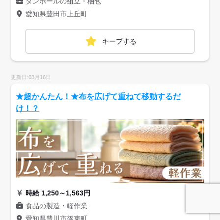
ダンボールの組立・梱包
愛知県豊田市上丘町
キープする
更新日:03月16日
★超かんたん！★布を広げて重ねて移動するだ
け！？
時給 1,250～1,563円
食品の製造・軽作業
愛知県豊川市篠束町