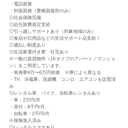
・電話面接
・対面面接（豊橋面接所のみ）
◎社会保険完備
◎赴任旅費規定支給
◎引っ越しサポートあり（対象地域のみ）
◎食品や日用品などの生活サポート品支給！
◎週払い制度あり
◎生活家電付き寮・社宅あり
※一般の賃貸物件（1Kタイプのアパート／マンショ
ン）をご用意しています。
・単身寮4万〜6万円前後 ※寮により異なる
・TV、冷蔵庫、洗濯機、コンロ、エアコンを設置済
み
◎レンタル車、バイク、自転車レンタルあり
・車：2万円/月
・原付：8千円/月
・自転車：2千円/月
※保険加入済み
◎レンタルスマホあり