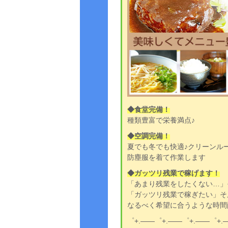
◆食堂完備！
種類豊富で栄養満点♪
◆空調完備！
夏でも冬でも快適♪クリーンル
防塵服を着て作業します
◆ガッツリ残業で稼げます！
「あまり残業をしたくない…」
「ガッツリ残業で稼ぎたい」そ
なるべく希望に合うような時間
゜+.――゜+.――゜+.――゜+.