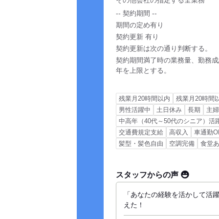
-- 契約期間 --
期間の定め有り
契約更新 有り
契約更新は次の通り判断する。
契約期間満了時の業務量、勤務成
年を上限とする。
残業月20時間以内
残業月20時間
男性活躍中
土日休み
長期
主
中高年（40代～50代のシニア）活
交通費規定支給
高収入
車通勤O
髪型・髪色自由
空調完備
食堂
スタッフからの声
「あなたの経験を活かして活
えた！