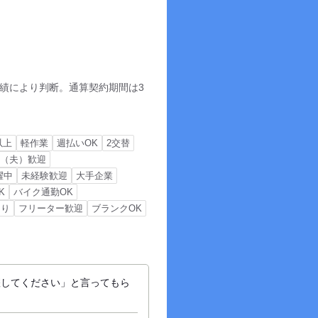
績により判断。通算契約期間は3
以上
軽作業
週払いOK
2交替
婦（夫）歓迎
躍中
未経験歓迎
大手企業
K
バイク通勤OK
あり
フリーター歓迎
ブランクOK
躍してください」と言ってもら