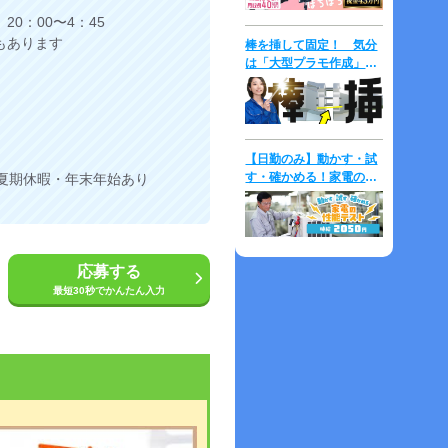
20：00〜4：45
もあります
棒を挿して固定！ 気分
は「大型プラモ作成」⇒
時給2,000円！
【日勤のみ】動かす・試
す・確かめる！家電の性
夏期休暇・年末年始あり
能テスト♪未経験歓迎！
マニュアル完備◎
応募する
最短30秒でかんたん入力