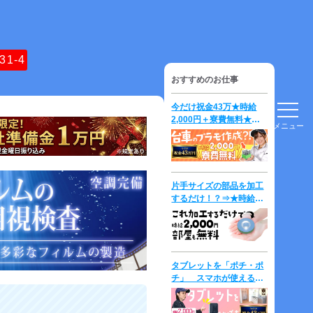
31-4
おすすめのお仕事
今だけ祝金43万★時給
2,000円＋寮費無料★台
メニュー
車の「プラモデル」を作
成して運ぶだけ？！
片手サイズの部品を加工
するだけ！？⇒★時給
2000円＋寮費無料★
タブレットを「ポチ・ポ
チ」 スマホが使える方
は即戦力？！ 時給
2,300円！