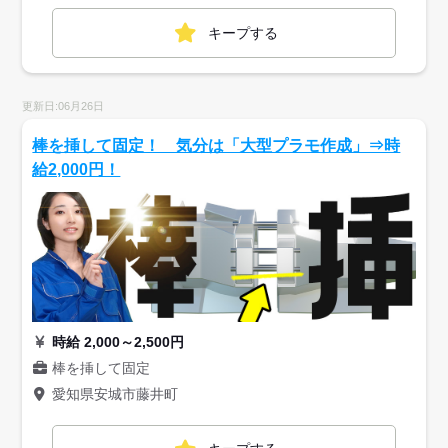
キープする
更新日:06月26日
棒を挿して固定！ 気分は「大型プラモ作成」⇒時
給2,000円！
時給 2,000～2,500円
棒を挿して固定
愛知県安城市藤井町