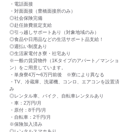
・電話面接
・対面面接（豊橋面接所のみ）
◎社会保険完備
◎赴任旅費規定支給
◎引っ越しサポートあり（対象地域のみ）
◎食品や日用品などの生活サポート品支給！
◎週払い制度あり
◎生活家電付き寮・社宅あり
※一般の賃貸物件（1Kタイプのアパート／マンショ
ン）をご用意しています。
・単身寮4万〜6万円前後 ※寮により異なる
・TV、冷蔵庫、洗濯機、コンロ、エアコンを設置済
み
◎レンタル車、バイク、自転車レンタルあり
・車：2万円/月
・原付：8千円/月
・自転車：2千円/月
※保険加入済み
◎レンタルスマホあり