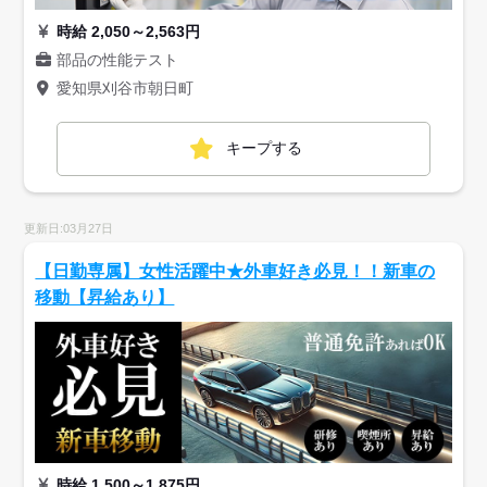
時給 2,050～2,563円
部品の性能テスト
愛知県刈谷市朝日町
キープする
更新日:03月27日
【日勤専属】女性活躍中★外車好き必見！！新車の
移動【昇給あり】
時給 1,500～1,875円