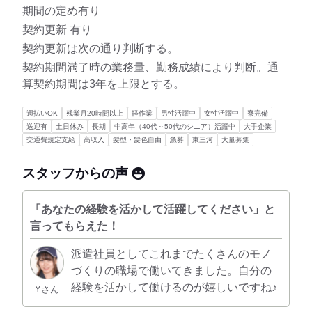
期間の定め有り
契約更新 有り
契約更新は次の通り判断する。
契約期間満了時の業務量、勤務成績により判断。通
算契約期間は3年を上限とする。
週払いOK
残業月20時間以上
軽作業
男性活躍中
女性活躍中
寮完備
送迎有
土日休み
長期
中高年（40代～50代のシニア）活躍中
大手企業
交通費規定支給
高収入
髪型・髪色自由
急募
東三河
大量募集
スタッフからの声
「あなたの経験を活かして活躍してください」と
言ってもらえた！
派遣社員としてこれまでたくさんのモノ
づくりの職場で働いてきました。自分の
経験を活かして働けるのが嬉しいですね♪
Yさん