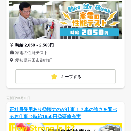
時給 2,050～2,563円
家電の性能テスト
愛知県豊田市御作町
キープする
更新日:04月16日
正社員登用あり◎壊すのが仕事！？車の強さを調べ
るお仕事⇒時給1950円◎研修充実