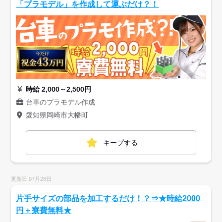
「プラモデル」を作成して運ぶだけ？！
時給 2,000～2,500円
台車のプラモデル作成
愛知県岡崎市大幡町
キープする
更新日:07月28日
片手サイズの部品を加工するだけ！？⇒★時給2000
円＋寮費無料★