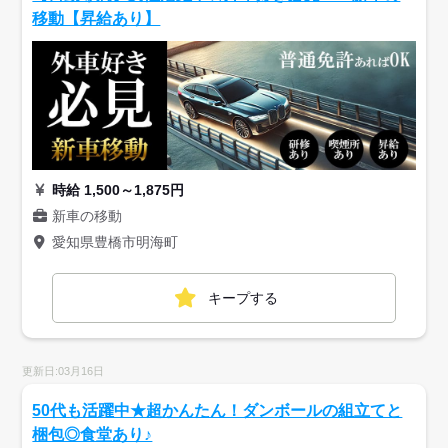
移動【昇給あり】
時給 1,500～1,875円
新車の移動
愛知県豊橋市明海町
キープする
更新日:03月16日
50代も活躍中★超かんたん！ダンボールの組立てと
梱包◎食堂あり♪