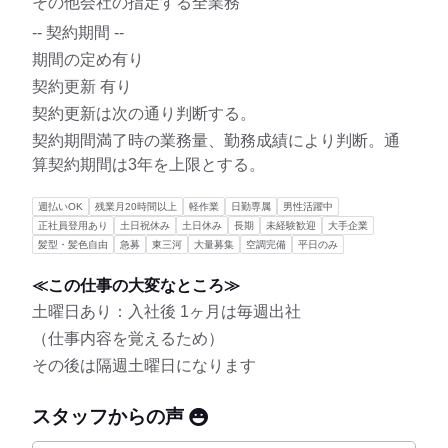
その他会社の指定する全業務
-- 契約期間 --
期間の定め有り
契約更新 有り
契約更新は次の通り判断する。
契約期間満了時の業務量、勤務成績により判断。通
算契約期間は3年を上限とする。
週払いOK
残業月20時間以上
軽作業
日勤専属
男性活躍中
正社員登用あり
土日祝休み
土日休み
長期
未経験歓迎
大手企業
髪型・髪色自由
急募
東三河
大量募集
空調完備
平日のみ
≪この仕事の大変なところ≫
土曜日あり：入社後 1ヶ月は毎週出社
（仕事内容を覚えるため）
その後は隔週土曜日になります
スタッフからの声