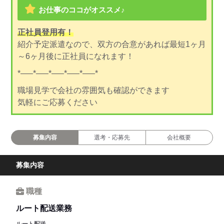
お仕事のココがオススメ♪
正社員登用有！
紹介予定派遣なので、双方の合意があれば最短1ヶ月
～6ヶ月後に正社員になれます！
*—–*—–*—–*—–*—–*
職場見学で会社の雰囲気も確認ができます
気軽にご応募ください
募集内容
選考・応募先
会社概要
募集内容
職種
ルート配送業務
ルート配送