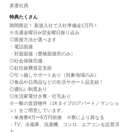
派遣社員
特典たくさん
期間限定！ 新規入社で入社準備金1万円！
※当週金曜日or翌金曜日振り込み
◎面接方法が選べます
・電話面接
・対面面接（豊橋面接所のみ）
◎社会保険完備
◎赴任旅費規定支給
◎引っ越しサポートあり（対象地域のみ）
◎食品や日用品などの生活サポート品支給！
◎週払い制度あり
◎生活家電付き寮・社宅あり
※一般の賃貸物件（1Kタイプのアパート／マンショ
ン）をご用意しています。
・単身寮4万〜6万円前後 ※寮により異なる
・TV、冷蔵庫、洗濯機、コンロ、エアコンを設置済
み