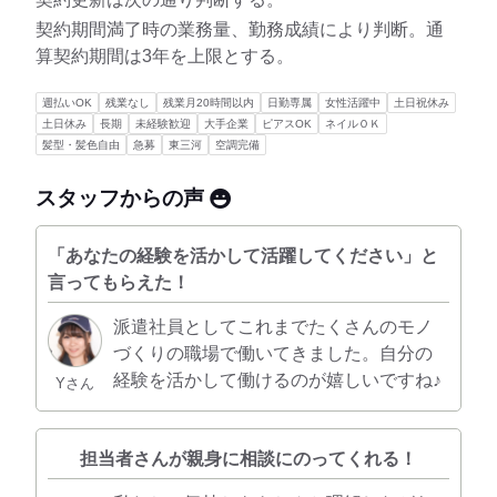
契約期間満了時の業務量、勤務成績により判断。通
算契約期間は3年を上限とする。
週払いOK
残業なし
残業月20時間以内
日勤専属
女性活躍中
土日祝休み
土日休み
長期
未経験歓迎
大手企業
ピアスOK
ネイルＯＫ
髪型・髪色自由
急募
東三河
空調完備
スタッフからの声
「あなたの経験を活かして活躍してください」と
言ってもらえた！
派遣社員としてこれまでたくさんのモノ
づくりの職場で働いてきました。自分の
経験を活かして働けるのが嬉しいですね♪
Yさん
担当者さんが親身に相談にのってくれる！