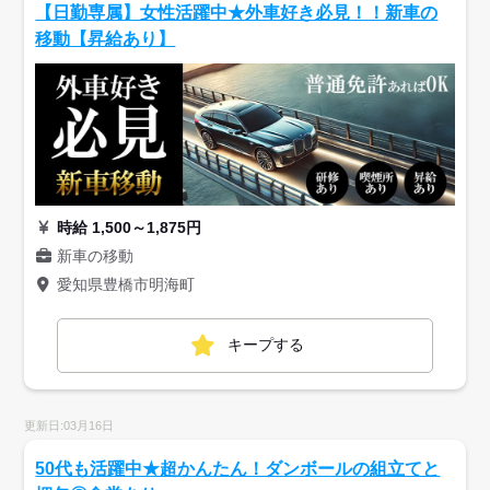
【日勤専属】女性活躍中★外車好き必見！！新車の
移動【昇給あり】
時給 1,500～1,875円
新車の移動
愛知県豊橋市明海町
キープする
更新日:03月16日
50代も活躍中★超かんたん！ダンボールの組立てと