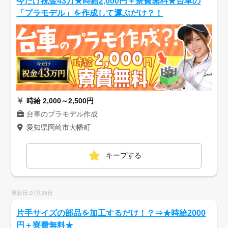
今だけ祝金43万★時給2,000円＋寮費無料★台車の
「プラモデル」を作成して運ぶだけ？！
時給 2,000～2,500円
台車のプラモデル作成
愛知県岡崎市大幡町
キープする
更新日:07月28日
片手サイズの部品を加工するだけ！？⇒★時給2000
円＋寮費無料★