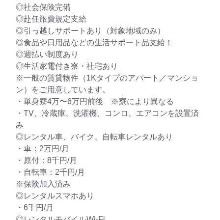
◎社会保険完備
◎赴任旅費規定支給
◎引っ越しサポートあり（対象地域のみ）
◎食品や日用品などの生活サポート品支給！
◎週払い制度あり
◎生活家電付き寮・社宅あり
※一般の賃貸物件（1Kタイプのアパート／マンショ
ン）をご用意しています。
・単身寮4万〜6万円前後 ※寮により異なる
・TV、冷蔵庫、洗濯機、コンロ、エアコンを設置済
み
◎レンタル車、バイク、自転車レンタルあり
・車：2万円/月
・原付：8千円/月
・自転車：2千円/月
※保険加入済み
◎レンタルスマホあり
・6千円/月
◎レンタルモバイルWi-Fi