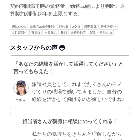
契約期間満了時の業務量、勤務成績により判断。通
算契約期間は3年を上限とする。
週払いOK
残業月20時間以上
軽作業
2交替
日勤専属
男性活躍中
女性活躍中
寮完備
土日休み
長期
未経験歓迎
髪型・髪色自由
スタッフからの声
「あなたの経験を活かして活躍してください」と
言ってもらえた！
派遣社員としてこれまでたくさんのモノ
づくりの職場で働いてきました。自分の
経験を活かして働けるのが嬉しいですね♪
Yさん
担当者さんが親身に相談にのってくれる！
私たちの気持ちをきちんと理解しながら