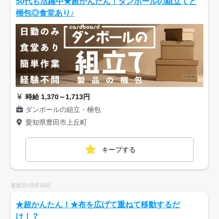
50代も活躍中★超かんたん！ダンボールの組立てと
梱包◎食堂あり♪
時給 1,370～1,713円
ダンボールの組立・梱包
愛知県豊田市上丘町
キープする
更新日:03月16日
★超かんたん！★布を広げて重ねて移動するだ
け！？