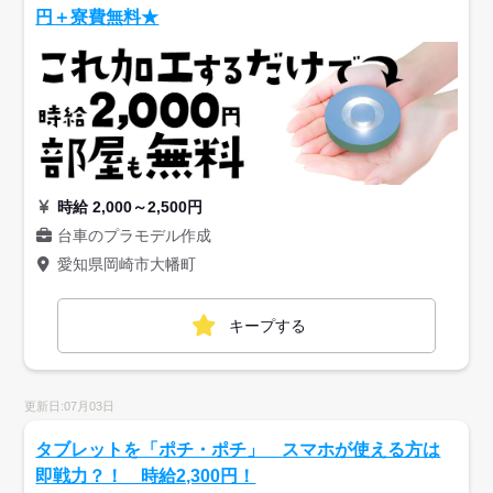
円＋寮費無料★
時給 2,000～2,500円
台車のプラモデル作成
愛知県岡崎市大幡町
キープする
更新日:07月03日
タブレットを「ポチ・ポチ」 スマホが使える方は
即戦力？！ 時給2,300円！