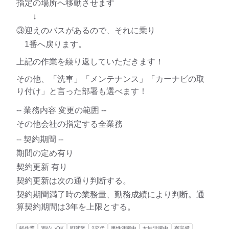
指定の場所へ移動させます
↓
③迎えのバスがあるので、それに乗り
1番へ戻ります。
上記の作業を繰り返していただきます！
その他、「洗車」「メンテナンス」「カーナビの取
り付け」と言った部署も選べます！
-- 業務内容 変更の範囲 --
その他会社の指定する全業務
-- 契約期間 --
期間の定め有り
契約更新 有り
契約更新は次の通り判断する。
契約期間満了時の業務量、勤務成績により判断。通
算契約期間は3年を上限とする。
軽作業
週払いOK
即就業
2交代
男性活躍中
女性活躍中
寮完備