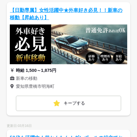
【日勤専属】女性活躍中★外車好き必見！！新車の
移動【昇給あり】
時給 1,500～1,875円
新車の移動
愛知県豊橋市明海町
キープする
更新日:03月16日