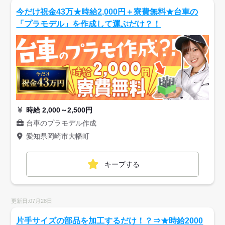
今だけ祝金43万★時給2,000円＋寮費無料★台車の
「プラモデル」を作成して運ぶだけ？！
時給 2,000～2,500円
台車のプラモデル作成
愛知県岡崎市大幡町
キープする
更新日:07月28日
片手サイズの部品を加工するだけ！？⇒★時給2000