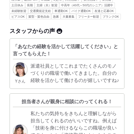
土日休み
長期
主婦（夫）歓迎
中高年（40代～50代のシニア）活躍中
未経験歓迎
交通費規定支給
車通勤OK
バイク通勤OK
友達と応募OK
ピアスOK
髪型・髪色自由
急募
大量募集
フリーター歓迎
ブランクOK
スタッフからの声
「あなたの経験を活かして活躍してください」と
言ってもらえた！
派遣社員としてこれまでたくさんのモノ
づくりの職場で働いてきました。自分の
経験を活かして働けるのが嬉しいですね♪
Yさん
担当者さんが親身に相談にのってくれる！
私たちの気持ちをきちんと理解しながら
担当してくれるのがいいですね。例えば
「技術を身に付けるならこの職場が良い