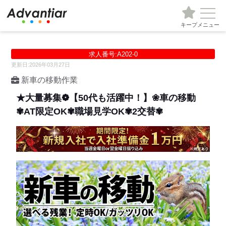
キープ
メニュー
求人番号:A202-0
更新日:2026年03月27日
新車の移動作業
★大量募集❁【50代も活躍中！】❀車の移動
✾AT限定OK✾職場見学OK✾2交替✾