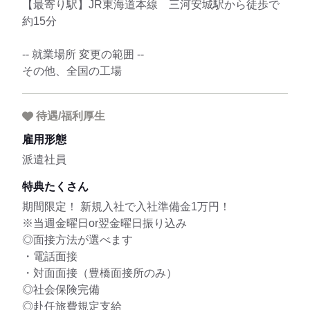
【最寄り駅】JR東海道本線 三河安城駅から徒歩で
約15分
-- 就業場所 変更の範囲 --
その他、全国の工場
待遇/福利厚生
雇用形態
派遣社員
特典たくさん
期間限定！ 新規入社で入社準備金1万円！
※当週金曜日or翌金曜日振り込み
◎面接方法が選べます
・電話面接
・対面面接（豊橋面接所のみ）
◎社会保険完備
◎赴任旅費規定支給