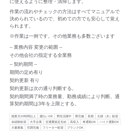
に使えるように整理・清掃します。
作業の流れやチェックの方法はすべてマニュアルで
決められているので、初めての方でも安心して覚え
られます。
※作業は一例です。その他業務も多数ございます
-- 業務内容 変更の範囲 --
その他会社の指定する全業務
-- 契約期間 --
期間の定め有り
契約更新 有り
契約更新は次の通り判断する。
契約期間満了時の業務量、勤務成績により判断。通
算契約期間は3年を上限とする。
残業月20時間以上
週払いOK
男性活躍中
寮完備
長期
主婦（夫）歓迎
未経験歓迎
大手企業
交通費規定支給
高収入
車通勤OK
バイク通勤OK
大量募集
空調完備
フリーター歓迎
ブランクOK