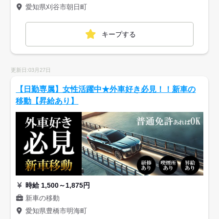
愛知県刈谷市朝日町
キープする
更新日:03月27日
【日勤専属】女性活躍中★外車好き必見！！新車の
移動【昇給あり】
時給 1,500～1,875円
新車の移動
愛知県豊橋市明海町