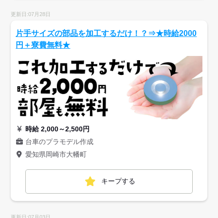
更新日:07月28日
片手サイズの部品を加工するだけ！？⇒★時給2000
円＋寮費無料★
時給 2,000～2,500円
台車のプラモデル作成
愛知県岡崎市大幡町
キープする
更新日:07月03日