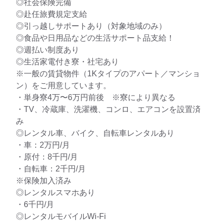
◎社会保険完備
◎赴任旅費規定支給
◎引っ越しサポートあり（対象地域のみ）
◎食品や日用品などの生活サポート品支給！
◎週払い制度あり
◎生活家電付き寮・社宅あり
※一般の賃貸物件（1Kタイプのアパート／マンショ
ン）をご用意しています。
・単身寮4万〜6万円前後 ※寮により異なる
・TV、冷蔵庫、洗濯機、コンロ、エアコンを設置済
み
◎レンタル車、バイク、自転車レンタルあり
・車：2万円/月
・原付：8千円/月
・自転車：2千円/月
※保険加入済み
◎レンタルスマホあり
・6千円/月
◎レンタルモバイルWi-Fi