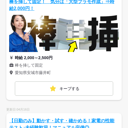
棒を挿して固定！ 気分は「大型プラモ作成」⇒時
給2,000円！
時給 2,000～2,500円
棒を挿して固定
愛知県安城市藤井町
キープする
更新日:04月16日
【日勤のみ】動かす・試す・確かめる！家電の性能
テスト♪未経験歓迎！マニュアル完備◎