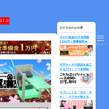
07-0
おすすめのお仕事
今だけ祝金43万★時給
2,000円＋寮費無料★台
メニュー
車の「プラモデル」を作
成して運ぶだけ？！
片手サイズの部品を加工
するだけ！？⇒★時給
2000円＋寮費無料★
タブレットを「ポチ・ポ
チ」 スマホが使える方
は即戦力？！ 時給
2,300円！