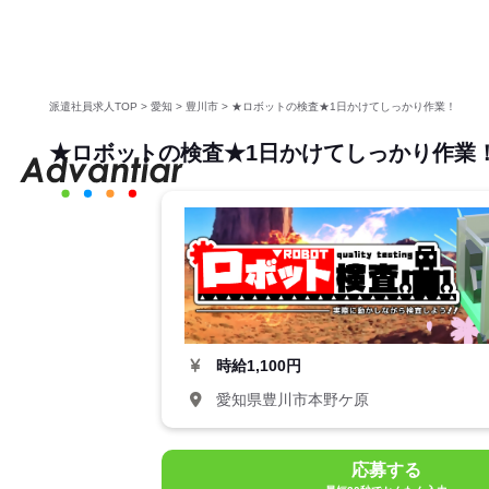
派遣社員求人TOP
>
愛知
>
豊川市
>
★ロボットの検査★1日かけてしっかり作業！
★ロボットの検査★1日かけてしっかり作業
時給
1,100円
愛知県豊川市本野ケ原
応募する