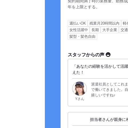
契約期間満了時の業務量、勤務成
年を上限とする。
週払いOK
残業月20時間以内
軽
女性活躍中
長期
大手企業
交
髪型・髪色自由
スタッフからの声
「あなたの経験を活かして活
えた！
派遣社員としてこれ
で働いてきました。
嬉しいですね♪
Yさん
担当者さんが親身に