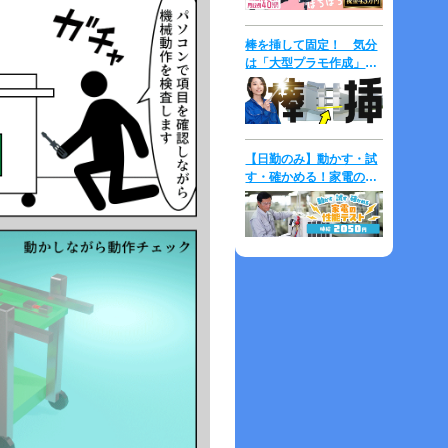
棒を挿して固定！ 気分
は「大型プラモ作成」⇒
時給2,000円！
【日勤のみ】動かす・試
す・確かめる！家電の性
能テスト♪未経験歓迎！
マニュアル完備◎