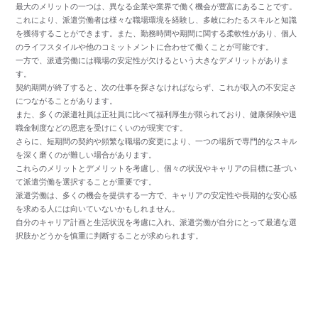
最大のメリットの一つは、異なる企業や業界で働く機会が豊富にあることです。
これにより、派遣労働者は様々な職場環境を経験し、多岐にわたるスキルと知識
を獲得することができます。また、勤務時間や期間に関する柔軟性があり、個人
のライフスタイルや他のコミットメントに合わせて働くことが可能です。
一方で、派遣労働には職場の安定性が欠けるという大きなデメリットがありま
す。
契約期間が終了すると、次の仕事を探さなければならず、これが収入の不安定さ
につながることがあります。
また、多くの派遣社員は正社員に比べて福利厚生が限られており、健康保険や退
職金制度などの恩恵を受けにくいのが現実です。
さらに、短期間の契約や頻繁な職場の変更により、一つの場所で専門的なスキル
を深く磨くのが難しい場合があります。
これらのメリットとデメリットを考慮し、個々の状況やキャリアの目標に基づい
て派遣労働を選択することが重要です。
派遣労働は、多くの機会を提供する一方で、キャリアの安定性や長期的な安心感
を求める人には向いていないかもしれません。
自分のキャリア計画と生活状況を考慮に入れ、派遣労働が自分にとって最適な選
択肢かどうかを慎重に判断することが求められます。